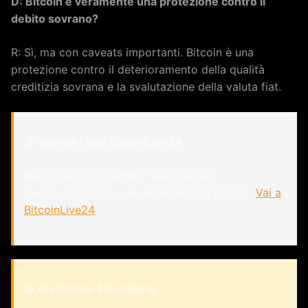
D: Bitcoin è veramente una protezione contro il
debito sovrano?
R: Sì, ma con caveats importanti. Bitcoin è una
protezione contro il deterioramento della qualità
creditizia sovrana e la svalutazione della valuta fiat.
📱 Scarica l’App BitcoinLive24
Monitoraggio in tempo reale dei dati
macroeconomici e dei movimenti di Bitcoin.
Vai a
BitcoinLive24
⚠️ Disclaimer Finanziario