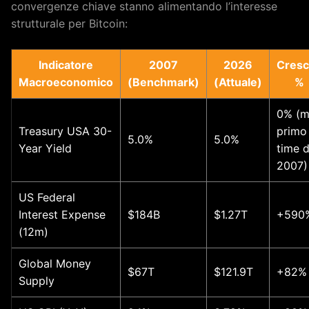
convergenze chiave stanno alimentando l’interesse
strutturale per Bitcoin:
Indicatore
2007
2026
Cresc
Macroeconomico
(Benchmark)
(Attuale)
%
0% (
Treasury USA 30-
primo
5.0%
5.0%
Year Yield
time d
2007)
US Federal
Interest Expense
$184B
$1.27T
+590
(12m)
Global Money
$67T
$121.9T
+82%
Supply