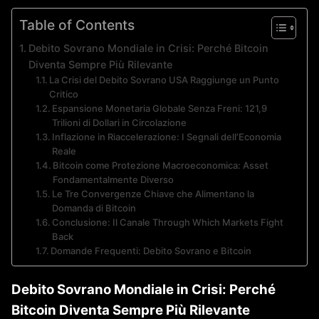
Table of Contents
Debito Sovrano Mondiale in Crisi: Perché Bitcoin
Diventa Sempre Più Rilevante
La Crisi del Debito Sovrano USA Raggiunge un Punto
Critico
Espansione Monetaria Globale Senza Freni: 121,9
Trilioni di Dollari in Circolazione
Inflazione in Riaccelerazione: I Segnali dell’Economia
Reale
Bitcoin come Protezione Macroeconomica: Asset
Fondamentalmente Diverso
Le Tre Convergenze Chiave che Alimentano la
Domanda di Bitcoin
Conclusione: Il Canale Through Which Markets Fight
Back
Domande Frequenti: Debito Sovrano e Bitcoin
Debito Sovrano Mondiale in Crisi: Perché
Bitcoin Diventa Sempre Più Rilevante