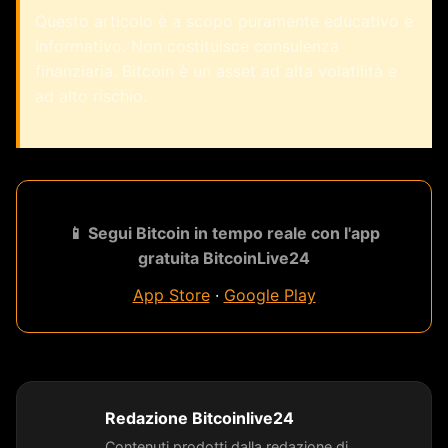
Questo articolo è a scopo puramente educativo e
informativo. Non costituisce consulenza
finanziaria. Bitcoin è un asset ad alta volatilità e
ad alto rischio.
📱 Segui Bitcoin in tempo reale con l'app
gratuita BitcoinLive24
App Store
·
Google Play
Redazione Bitcoinlive24
Contenuti prodotti dalla redazione di