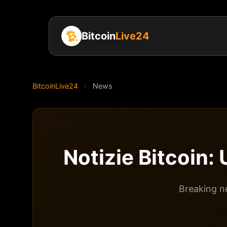
Bitcoin
Live24
BitcoinLive24
›
News
Notizie Bitcoin
Breaking ne