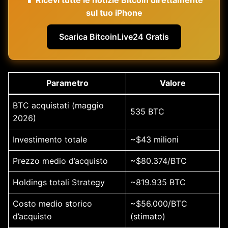
📱 Ricevi tutte le notizie Bitcoin direttamente
sul tuo iPhone
Scarica BitcoinLive24 Gratis
Parametro
Valore
BTC acquistati (maggio
535 BTC
2026)
Investimento totale
~$43 milioni
Prezzo medio d’acquisto
~$80.374/BTC
Holdings totali Strategy
~819.935 BTC
Costo medio storico
~$56.000/BTC
d’acquisto
(stimato)