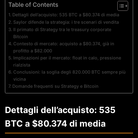
Table of Contents
Dettagli dell’acquisto: 535 BTC a $80.374 di media
Saylor difende la strategia: i tre scenari di vendita
Il primato di Strategy tra le treasury corporate
Bitcoin
Contesto di mercato: acquisto a $80.374, già in
profitto a $82.000
Implicazioni per il mercato: float in calo, pressione
rialzista
Conclusioni: la soglia degli 820.000 BTC sempre più
vicina
Domande frequenti su Strategy e Bitcoin
Dettagli dell’acquisto: 535
BTC a $80.374 di media