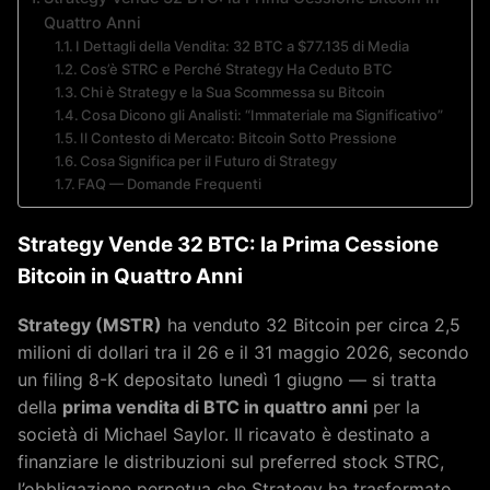
Quattro Anni
I Dettagli della Vendita: 32 BTC a $77.135 di Media
Cos’è STRC e Perché Strategy Ha Ceduto BTC
Chi è Strategy e la Sua Scommessa su Bitcoin
Cosa Dicono gli Analisti: “Immateriale ma Significativo”
Il Contesto di Mercato: Bitcoin Sotto Pressione
Cosa Significa per il Futuro di Strategy
FAQ — Domande Frequenti
Strategy Vende 32 BTC: la Prima Cessione
Bitcoin in Quattro Anni
Strategy (MSTR)
ha venduto 32 Bitcoin per circa 2,5
milioni di dollari tra il 26 e il 31 maggio 2026, secondo
un filing 8-K depositato lunedì 1 giugno — si tratta
della
prima vendita di BTC in quattro anni
per la
società di Michael Saylor. Il ricavato è destinato a
finanziare le distribuzioni sul preferred stock STRC,
l’obbligazione perpetua che Strategy ha trasformato